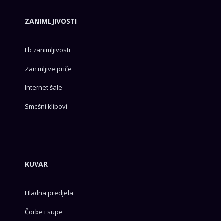
ZANIMLJIVOSTI
Fb zanimljivosti
Zanimljive priče
Internet šale
Smešni klipovi
KUVAR
Hladna predjela
Čorbe i supe