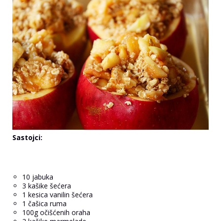
Sastojci:
10 jabuka
3 kašike šećera
1 kesica vanilin šećera
1 čašica ruma
100g očišćenih oraha