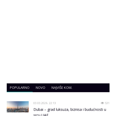
POPULARNO
NOVO
NAJVIŠE KOM.
03.03.2026. 22:13
531
Dubai – grad luksuza, biznisa i budućnosti u
srcu UAE