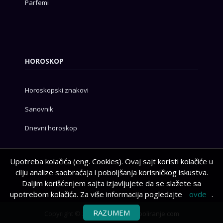
Parfemi
HOROSKOP
Horoskopski znakovi
Sanovnik
Dnevni horoskop
Upotreba kolačića (eng. Cookies). Ovaj sajt koristi kolačiće u
cilju analize saobraćaja i poboljšanja korisničkog iskustva.
Daljim korišćenjem sajta izjavljujete da se slažete sa
upotrebom kolačića. Za više informacija pogledajte
ovde
.
RAZUMEM
Copyright © 2026 Powered by
cooliranje.com