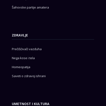
Šahovske partije amatera
ZDRAVLJE
Prečišćivači vazduha
Nega kose i tela
Homeopatija
Saveti o zdravoj ishrani
UMETNOST I KULTURA