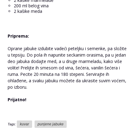
2 kašike marmelade
200 ml belog vina
2 kašike meda
Priprema:
Oprane jabuke izdubite vadeći peteljku i semenke, pa složite
u tepsiju. Do pola ih napunite seckanim orasima, pa u jedan
deo jabuka dodajte med, a u druge marmeladu, kako više
volite! Prelijte ih smesom od vina, šećera, vanilin šećera i
ruma. Pecite 20 minuta na 180 stepeni. Servirajte ih
ohlađene, a svaku jabuku možete da ukrasite suvim voćem,
po izboru.
Prijatno!
kuvar
punjene jabuke
Tags: