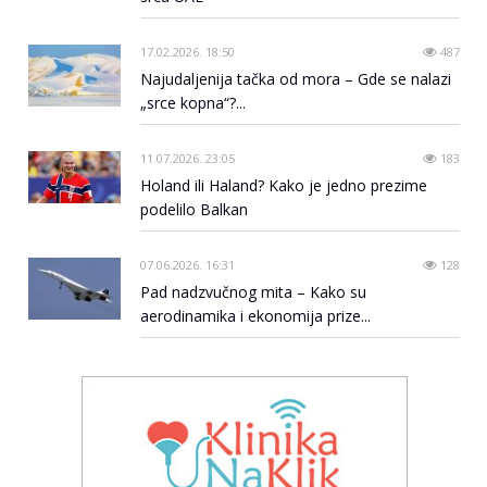
17.02.2026. 18:50
487
Najudaljenija tačka od mora – Gde se nalazi
„srce kopna“?...
11.07.2026. 23:05
183
Holand ili Haland? Kako je jedno prezime
podelilo Balkan
07.06.2026. 16:31
128
Pad nadzvučnog mita – Kako su
aerodinamika i ekonomija prize...