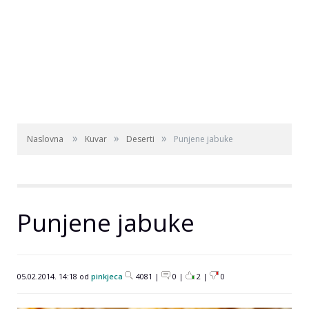
»
»
»
Naslovna
Kuvar
Deserti
Punjene jabuke
Punjene jabuke
05.02.2014. 14:18 od
pinkjeca
4081 |
0 |
2
|
0