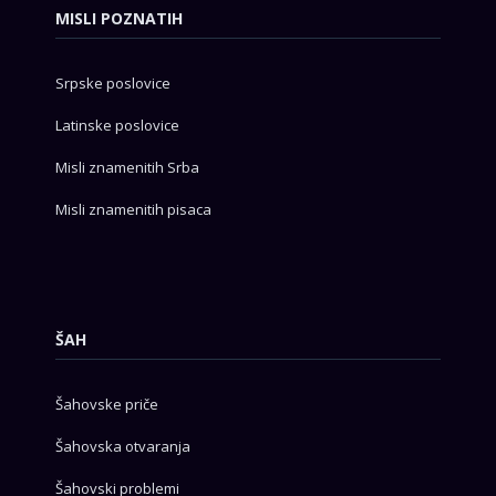
MISLI POZNATIH
Srpske poslovice
Latinske poslovice
Misli znamenitih Srba
Misli znamenitih pisaca
ŠAH
Šahovske priče
Šahovska otvaranja
Šahovski problemi