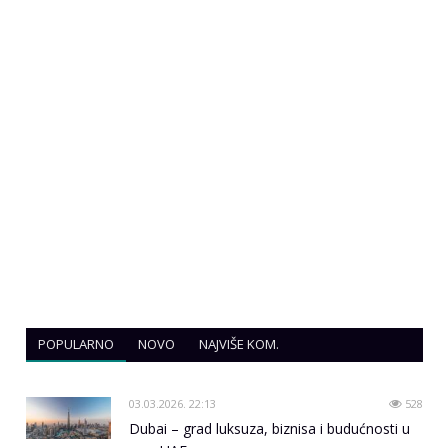
POPULARNO
NOVO
NAJVIŠE KOM.
03.03.2026. 22:13
528
Dubai – grad luksuza, biznisa i budućnosti u