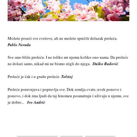
Možete poseći sve cvetove, ali ne možete sprečiti dolazak proleća.
Pablo Neruda
Sve smo bliže proleću. I ne toliko mi njemu koliko ono nama. Da proleće
ne dolazi samo, nikad mi ne bismo stigli do njega.
Duško Radović
Proleće je čak i u gradu proleće.
Tolstoj
Proleće poravnjava i popravlja sve. Dok zemlja cvate, uvek ponovo i
ponovo, i dok ima ljudi da taj fenomen posmatraju i uživaju u njemu, sve
je dobro...
Ivo Andrić