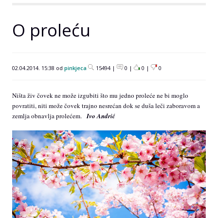
O proleću
02.04.2014. 15:38 od
pinkjeca
15494 |
0 |
0
|
0
Ništa živ čovek ne može izgubiti što mu jedno proleće ne bi moglo
povratiti, niti može čovek trajno nesrećan dok se duša leči zaboravom a
zemlja obnavlja prolećem.
Ivo Andrić