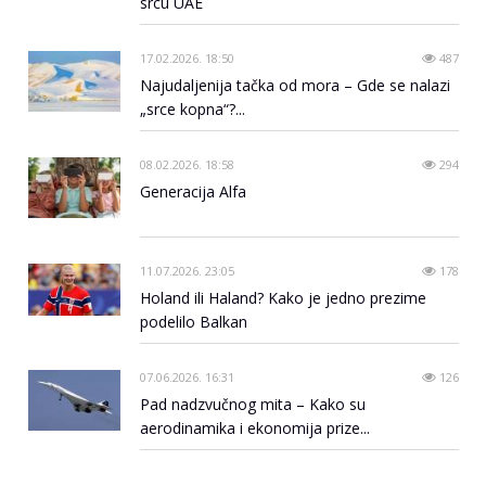
srcu UAE
17.02.2026. 18:50
487
Najudaljenija tačka od mora – Gde se nalazi
„srce kopna“?...
08.02.2026. 18:58
294
Generacija Alfa
11.07.2026. 23:05
178
Holand ili Haland? Kako je jedno prezime
podelilo Balkan
07.06.2026. 16:31
126
Pad nadzvučnog mita – Kako su
aerodinamika i ekonomija prize...