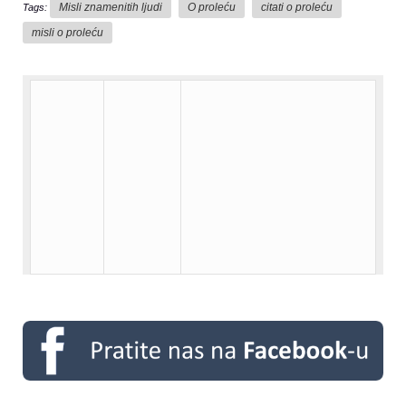
Misli znamenitih ljudi
O proleću
citati o proleću
Tags:
misli o proleću