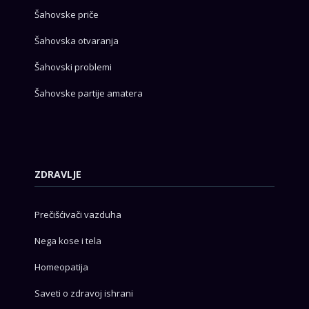
Šahovske priče
Šahovska otvaranja
Šahovski problemi
Šahovske partije amatera
ZDRAVLJE
Prečišćivači vazduha
Nega kose i tela
Homeopatija
Saveti o zdravoj ishrani