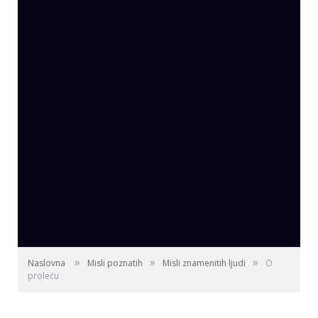
»
»
»
Naslovna
Misli poznatih
Misli znamenitih ljudi
O
proleću