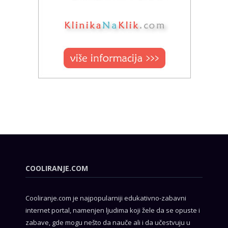
COOLIRANJE.COM
Cooliranje.com je najpopularniji edukativno-zabavni
internet portal, namenjen ljudima koji žele da se opuste i
zabave, gde mogu nešto da nauče ali i da učestvuju u