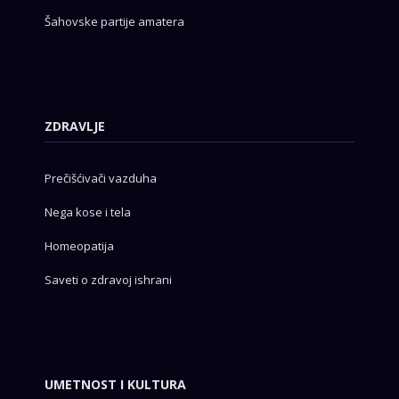
Šahovske partije amatera
ZDRAVLJE
Prečišćivači vazduha
Nega kose i tela
Homeopatija
Saveti o zdravoj ishrani
UMETNOST I KULTURA