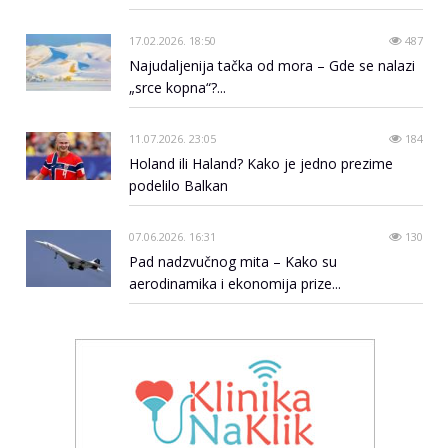
17.02.2026. 18:50
487
Najudaljenija tačka od mora – Gde se nalazi
„srce kopna“?...
11.07.2026. 23:05
184
Holand ili Haland? Kako je jedno prezime
podelilo Balkan
07.06.2026. 16:31
130
Pad nadzvučnog mita – Kako su
aerodinamika i ekonomija prize...