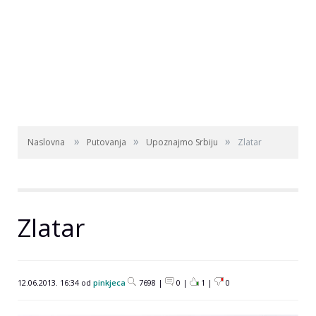
»
»
»
Naslovna
Putovanja
Upoznajmo Srbiju
Zlatar
Zlatar
12.06.2013. 16:34 od
pinkjeca
7698 |
0 |
1
|
0