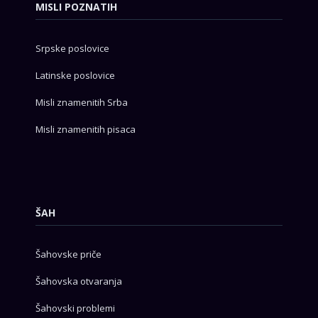
MISLI POZNATIH
Srpske poslovice
Latinske poslovice
Misli znamenitih Srba
Misli znamenitih pisaca
ŠAH
Šahovske priče
Šahovska otvaranja
Šahovski problemi