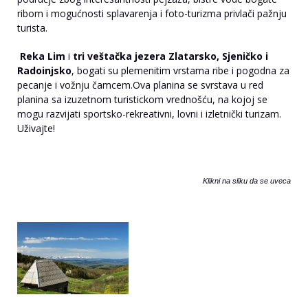
ribom i mogućnosti splavarenja i foto-turizma privlači pažnju
turista.
Reka Lim
i
tri veštačka jezera Zlatarsko, Sjeničko i
Radoinjsko
, bogati su plemenitim vrstama ribe i pogodna za
pecanje i vožnju čamcem.Ova planina se svrstava u red
planina sa izuzetnom turistickom vrednošću, na kojoj se
mogu razvijati sportsko-rekreativni, lovni i izletnički turizam.
Uživajte!
Klikni na sliku da se uveca