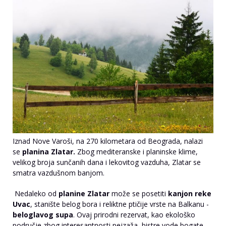
Iznad Nove Varoši, na 270 kilometara od Beograda, nalazi
se
planina Zlatar.
Zbog mediteranske i planinske klime,
velikog broja sunčanih dana i lekovitog vazduha, Zlatar se
smatra vazdušnom banjom.
Nedaleko od
planine Zlatar
može se posetiti
kanjon reke
Uvac
, stanište belog bora i reliktne ptičije vrste na Balkanu -
beloglavog supa
. Ovaj prirodni rezervat, kao ekološko
područje zbog interesantnosti pejzaža, bistre vode bogate