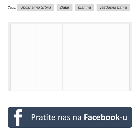
Upoznajmo Srbiju
Zlatar
planina
vazdušna banja
Tags: