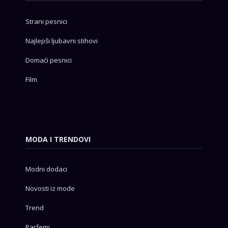
Strani pesnici
Najlepši ljubavni stihovi
Domaći pesnici
Film
MODA I TRENDOVI
Modni dodaci
Novosti iz mode
Trend
Parfemi