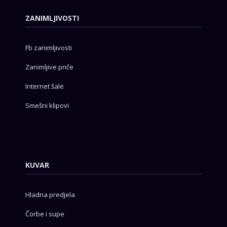
ZANIMLJIVOSTI
Fb zanimljivosti
Zanimljive priče
Internet šale
Smešni klipovi
KUVAR
Hladna predjela
Čorbe i supe