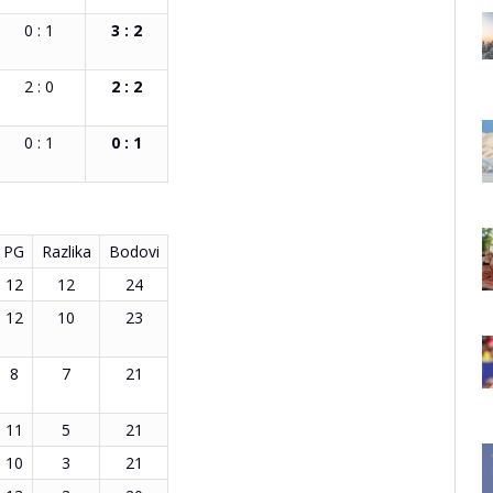
0 : 1
3 : 2
2 : 0
2 : 2
0 : 1
0 : 1
PG
Razlika
Bodovi
12
12
24
12
10
23
8
7
21
11
5
21
10
3
21