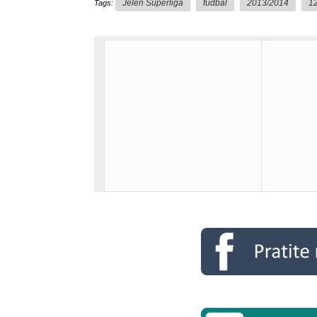
Jelen Superliga
fudbal
2013/2014
12
Tags: