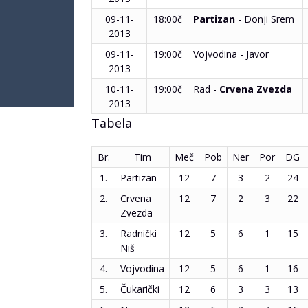
09-11-
18:00č
Partizan
- Donji Srem
2013
09-11-
19:00č
Vojvodina - Javor
2013
10-11-
19:00č
Rad -
Crvena Zvezda
2013
Tabela
Br.
Tim
Meč
Pob
Ner
Por
DG
1.
Partizan
12
7
3
2
24
2.
Crvena
12
7
2
3
22
Zvezda
3.
Radnički
12
5
6
1
15
Niš
4.
Vojvodina
12
5
6
1
16
5.
Čukarički
12
6
3
3
13