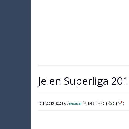
Jelen Superliga 201
10.11.2013. 22:32 od
nesacar
1986 |
0 |
0
|
0