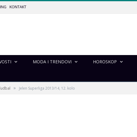
ING
KONTAKT
VOSTI
MODA I TRENDOVI
HOROSKOP
»
fudbal
Jelen Superliga 2013/14, 12. kolo