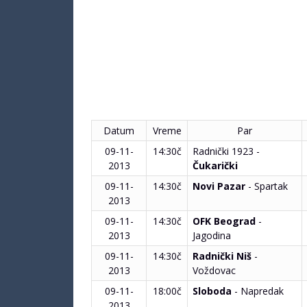
Datum
Vreme
Par
09-11-
14:30č
Radnički 1923 -
2013
Čukarički
09-11-
14:30č
Novi Pazar
- Spartak
2013
09-11-
14:30č
OFK Beograd
-
2013
Jagodina
09-11-
14:30č
Radnički Niš
-
2013
Voždovac
09-11-
18:00č
Sloboda
- Napredak
2013