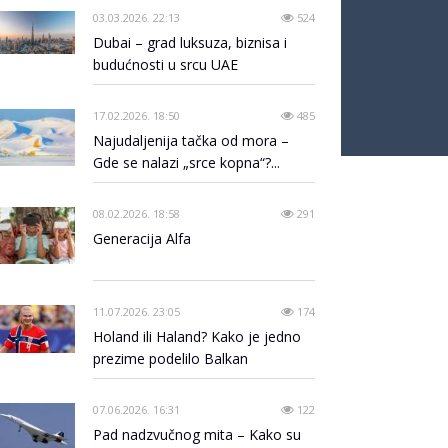
03.03.2026. 22:13
524
Dubai – grad luksuza, biznisa i
budućnosti u srcu UAE
17.02.2026. 18:50
485
Najudaljenija tačka od mora –
Gde se nalazi „srce kopna“?...
08.02.2026. 18:58
291
Generacija Alfa
11.07.2026. 23:05
174
Holand ili Haland? Kako je jedno
prezime podelilo Balkan
07.06.2026. 16:31
122
Pad nadzvučnog mita – Kako su