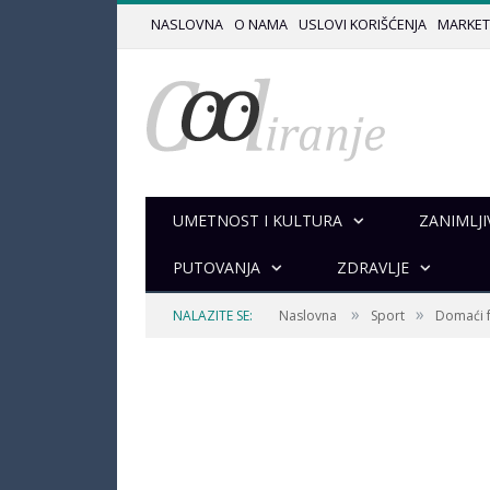
NASLOVNA
O NAMA
USLOVI KORIŠĆENJA
MARKET
UMETNOST I KULTURA
ZANIMLJI
PUTOVANJA
ZDRAVLJE
»
»
NALAZITE SE:
Naslovna
Sport
Domaći 