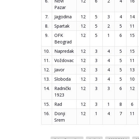
6.
Novi
12
6
2
4
16
Pazar
7.
Jagodina
12
5
3
4
14
8.
Spartak
12
5
2
5
11
9.
OFK
12
5
1
6
15
Beograd
10.
Napredak
12
3
4
5
15
11.
Voždovac
12
3
4
5
11
12.
Javor
12
3
4
5
13
13.
Sloboda
12
3
4
5
10
14.
Radnički
12
3
3
6
12
1923
15.
Rad
12
3
1
8
6
16.
Donji
12
1
4
7
11
Srem