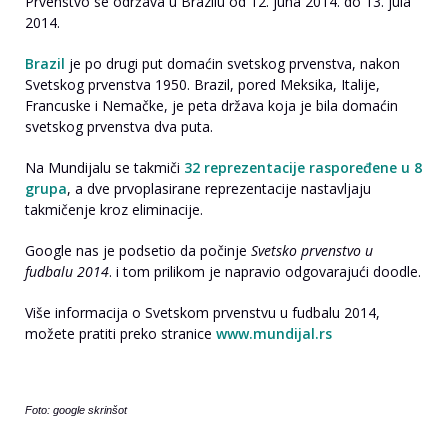
Prvenstvo se održava u Brazilu od 12. juna 2014. do 13. jula
2014.
Brazil
je po drugi put domaćin svetskog prvenstva, nakon
Svetskog prvenstva 1950. Brazil, pored Meksika, Italije,
Francuske i Nemačke, je peta država koja je bila domaćin
svetskog prvenstva dva puta.
Na Mundijalu se takmiči
32 reprezentacije raspoređene u 8
grupa
, a dve prvoplasirane reprezentacije nastavljaju
takmičenje kroz eliminacije.
Google nas je podsetio da počinje
Svetsko prvenstvo u
fudbalu 2014
. i tom prilikom je napravio odgovarajući doodle.
Više informacija o Svetskom prvenstvu u fudbalu 2014,
možete pratiti preko stranice
www.mundijal.rs
Foto: google skrinšot