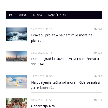
POPULARNO
NOVO
NAJVIŠE KOM.
07.02.2026. 11:32
561
Drakeov prolaz – najnemirnije more na
planeti
03.03.2026. 22:13
522
Dubai – grad luksuza, biznisa i budućnosti u
srcu UAE
17.02.2026. 18:50
485
Najudaljenija tačka od mora – Gde se nalazi
„srce kopna“?...
08.02.2026. 18:58
291
Generacija Alfa