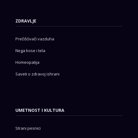
ZDRAVLJE
Prečišćivači vazduha
Nega kose i tela
Homeopatija
Saveti o zdravoj ishrani
UMETNOST I KULTURA
Strani pesnici