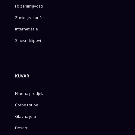
Fb zanimljivosti
Zanimljive priče
Internet šale
Smešni klipovi
KUVAR
Hladna predjela
Čorbe i supe
Glavna jela
Deserti