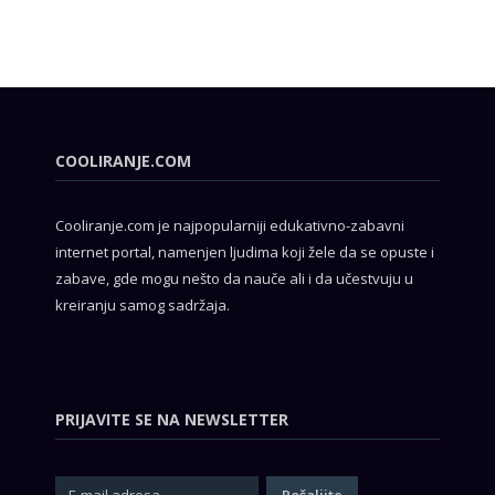
COOLIRANJE.COM
Cooliranje.com je najpopularniji edukativno-zabavni
internet portal, namenjen ljudima koji žele da se opuste i
zabave, gde mogu nešto da nauče ali i da učestvuju u
kreiranju samog sadržaja.
PRIJAVITE SE NA NEWSLETTER