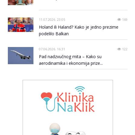
11.07.2026. 23:05
169
Holand ili Haland? Kako je jedno prezime
podelilo Balkan
07.06.2026. 16:31
122
Pad nadzvučnog mita – Kako su
aerodinamika i ekonomija prize...