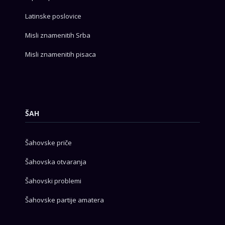
Latinske poslovice
Misli znamenitih Srba
Misli znamenitih pisaca
ŠAH
Šahovske priče
Šahovska otvaranja
Šahovski problemi
Šahovske partije amatera