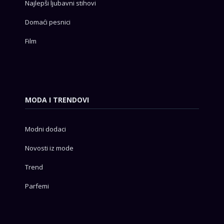
Najlepši ljubavni stihovi
Domaći pesnici
Film
MODA I TRENDOVI
Modni dodaci
Novosti iz mode
Trend
Parfemi