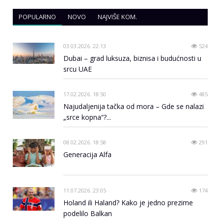
POPULARNO
NOVO
NAJVIŠE KOM.
03.03.2026. 22:13
524
Dubai – grad luksuza, biznisa i budućnosti u
srcu UAE
17.02.2026. 18:50
485
Najudaljenija tačka od mora – Gde se nalazi
„srce kopna“?...
08.02.2026. 18:58
291
Generacija Alfa
11.07.2026. 23:05
174
Holand ili Haland? Kako je jedno prezime
podelilo Balkan