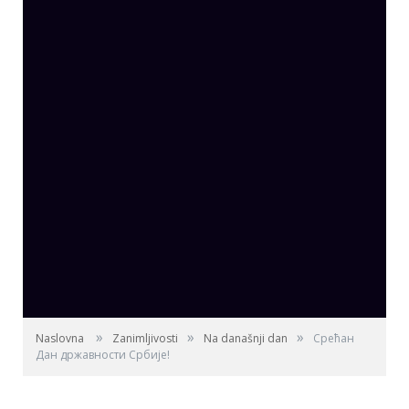
»
»
»
Naslovna
Zanimljivosti
Na današnji dan
Срећан
Дан државности Србије!