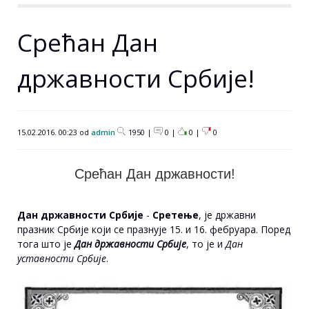
Срећан Дан
државности Србије!
15.02.2016. 00:23 od
admin
1950 |
0 |
0
|
0
Срећан Дан државности!
Дан државности Србије
-
Сретење
, је државни
празник Србије који се празнује 15. и 16. фебруара. Поред
тога што је
Дан државности Србије
, то је и
Дан
уставности Србије
.