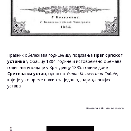
Празник обележава годишњицу подизања
Првг српског
устанка
у Орашцу 1804. године и истовремено обежава
годишњицу када је у Крагујевцу 1835. године донет
Сретењски устав
, односно
Устав Књажества Србије
,
који је у то време важио за један од најмодернијих
устава.
Klikni na sliku da se uveca