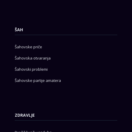
ŠAH
Šahovske priče
Šahovska otvaranja
Šahovski problemi
Šahovske partije amatera
ZDRAVLJE