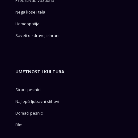
Prečišćivači vazduha
Nega kose i tela
Homeopatija
Saveti o zdravoj ishrani
UMETNOST I KULTURA
Strani pesnici
Najlepši ljubavni stihovi
Domaći pesnici
Film