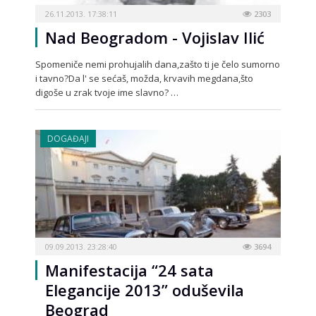
26.11.2013. 17:38:11
2303
Nad Beogradom - Vojislav Ilić
Spomeniče nemi prohujalih dana,zašto ti je čelo sumorno
i tavno?Da l' se sećaš, možda, krvavih megdana,što
digoše u zrak tvoje ime slavno? …
DOGAĐAJI
09.09.2013. 23:28:40
3694
Manifestacija “24 sata
Elegancije 2013” oduševila
Beograd