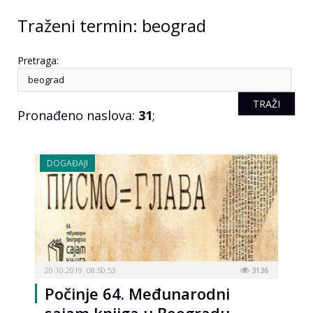
Traženi termin: beograd
Pretraga:
Pronađeno naslova:
31
;
DOGAĐAJI
20.10.2019. 08:50:53
3136
Počinje 64. Međunarodni