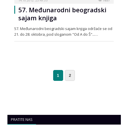
14.10.2012. 23:49:35
1657
57. Međunarodni beogradski
sajam knjiga
57. Međunarodni beogradski sajam knjiga održaće se od
21. do 28. oktobra, pod sloganom "Od A do Š"...…
1
2
PRATITE NAS