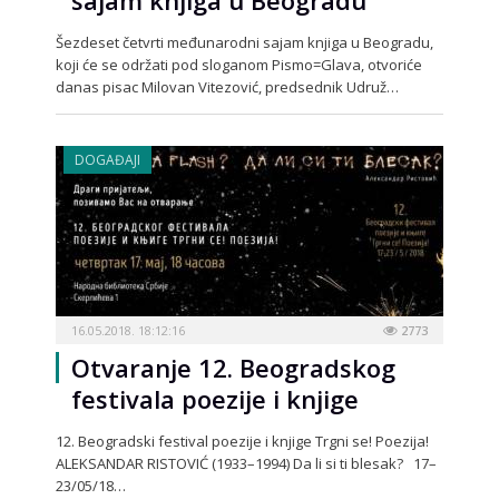
sajam knjiga u Beogradu
Šezdeset četvrti međunarodni sajam knjiga u Beogradu,
koji će se održati pod sloganom Pismo=Glava, otvoriće
danas pisac Milovan Vitezović, predsednik Udruž…
DOGAĐAJI
16.05.2018. 18:12:16
2773
Otvaranje 12. Beogradskog
festivala poezije i knjige
12. Beogradski festival poezije i knjige Trgni se! Poezija!
ALEKSANDAR RISTOVIĆ (1933–1994) Da li si ti blesak? 17–
23/05/18…