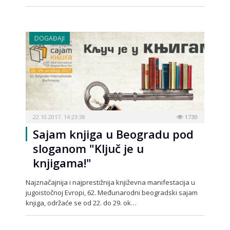
DOGAĐAJI
22.10.2017. 14:23:38
1730
Sajam knjiga u Beogradu pod
sloganom "Ključ je u
knjigama!"
Najznačajnija i najprestižnija književna manifestacija u
jugoistočnoj Evropi, 62. Međunarodni beogradski sajam
knjiga, održaće se od 22. do 29. ok…