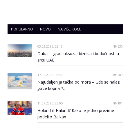
POPULARNO
NOVO
NAJVIŠE KOM.
03.03.2026. 22:13
530
Dubai – grad luksuza, biznisa i budućnosti u
srcu UAE
17.02.2026. 18:50
487
Najudaljenija tačka od mora – Gde se nalazi
„srce kopna“?...
11.07.2026. 23:05
181
Holand ili Haland? Kako je jedno prezime
podelilo Balkan