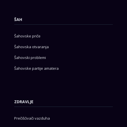
ŠAH
Šahovske priče
Šahovska otvaranja
Šahovski problemi
Šahovske partije amatera
ZDRAVLJE
Prečišćivači vazduha