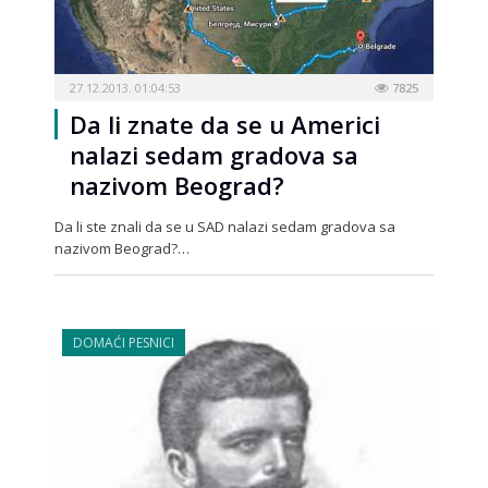
27.12.2013. 01:04:53
7825
Da li znate da se u Americi
nalazi sedam gradova sa
nazivom Beograd?
Da li ste znali da se u SAD nalazi sedam gradova sa
nazivom Beograd?…
DOMAĆI PESNICI