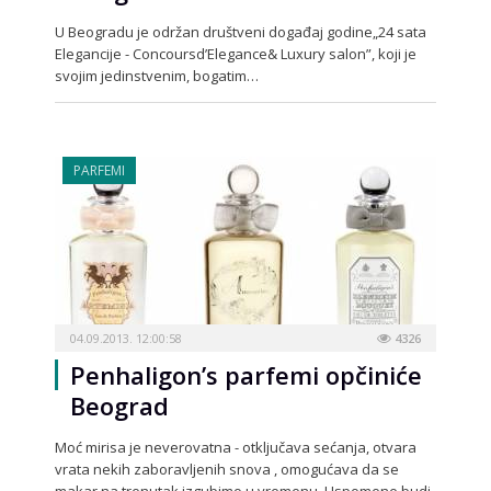
U Beogradu je održan društveni događaj godine„24 sata
Elegancije - Concoursd’Elegance& Luxury salon”, koji je
svojim jedinstvenim, bogatim…
PARFEMI
04.09.2013. 12:00:58
4326
Penhaligon’s parfemi opčiniće
Beograd
Moć mirisa je neverovatna - otključava sećanja, otvara
vrata nekih zaboravljenih snova , omogućava da se