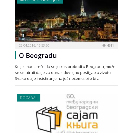
23.04.2016. 15:53:20
4611
O Beogradu
Ko je imao sreće da se jutros probudi u Beogradu, može
se smatrati da je za danas dovoljno postigao u životu.
Svako dalje insistiranje na još nečemu, bilo bi …
DOGAĐAJI