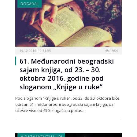
DOGAĐAJI
19.10.2016. 12:31:35
1954
61. Međunarodni beogradski
sajam knjiga, od 23. – 30.
oktobra 2016. godine pod
sloganom „Knjige u ruke“
Pod sloganom "Knjige u ruke", od 23. do 30. oktobra biće
održan 61. međunarodni beogradski sajam knjiga, uz
učešće više od 450 izlagača, a počas…
MISLI ZNAMENITIH LJUDI