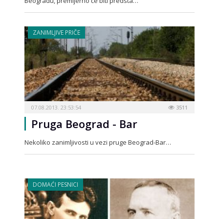
Beogradu, premijerno će biti predsta…
ZANIMLJIVE PRIČE
07.08.2013. 23:53:54
3511
Pruga Beograd - Bar
Nekoliko zanimljivosti u vezi pruge Beograd-Bar…
DOMAĆI PESNICI