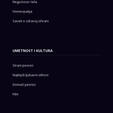
Nega kose i tela
Homeopatija
Saveti o zdravoj ishrani
UMETNOST I KULTURA
Strani pesnici
Najlepši ljubavni stihovi
Domaći pesnici
Film