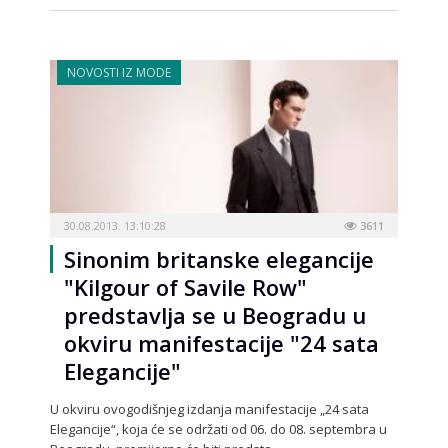
NOVOSTI IZ MODE
30.08.2013. 13:10:28
3611
Sinonim britanske elegancije
"Kilgour of Savile Row"
predstavlja se u Beogradu u
okviru manifestacije "24 sata
Elegancije"
U okviru ovogodišnjeg izdanja manifestacije „24 sata
Elegancije“, koja će se održati od 06. do 08. septembra u