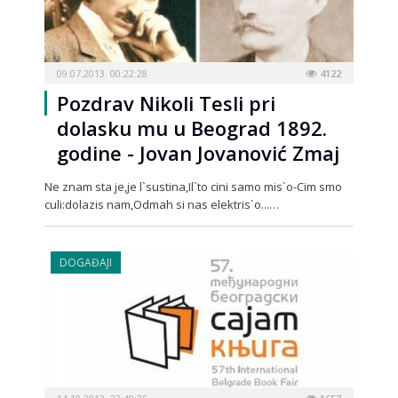
09.07.2013. 00:22:28
4122
Pozdrav Nikoli Tesli pri
dolasku mu u Beograd 1892.
godine - Jovan Jovanović Zmaj
Ne znam sta je,je l`sustina,Il`to cini samo mis`o-Cim smo
culi:dolazis nam,Odmah si nas elektris`o...…
DOGAĐAJI