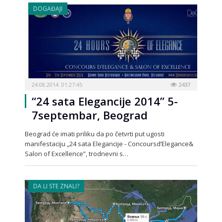
DOGAĐAJI
24.08.2014. 01:27:45
2437
“24 sata Elegancije 2014” 5-
7septembar, Beograd
Beograd će imati priliku da po četvrti put ugosti
manifestaciju „24 sata Elegancije - Concoursd’Elegance&
Salon of Excellence”, trodnevni s…
DA LI STE ZNALI?