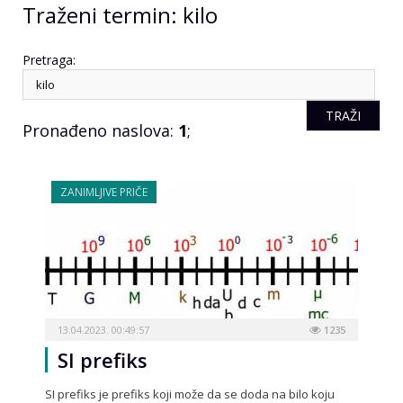
Traženi termin: kilo
Pretraga:
Pronađeno naslova:
1
;
ZANIMLJIVE PRIČE
13.04.2023. 00:49:57
1235
SI prefiks
SI prefiks je prefiks koji može da se doda na bilo koju