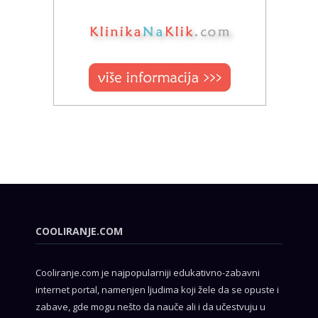
COOLIRANJE.COM
Cooliranje.com je najpopularniji edukativno-zabavni
internet portal, namenjen ljudima koji žele da se opuste i
zabave, gde mogu nešto da nauče ali i da učestvuju u