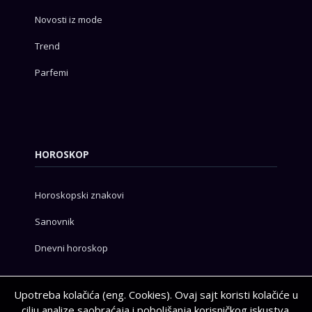
Novosti iz mode
Trend
Parfemi
HOROSKOP
Horoskopski znakovi
Sanovnik
Dnevni horoskop
Upotreba kolačića (eng. Cookies). Ovaj sajt koristi kolačiće u
cilju analize saobraćaja i poboljšanja korisničkog iskustva.