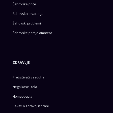
Šahovske priče
Šahovska otvaranja
Šahovski problemi
Šahovske partije amatera
ZDRAVLJE
Prečišćivači vazduha
Nega kose i tela
Homeopatija
Saveti o zdravoj ishrani