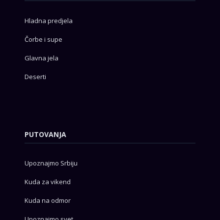
Hladna predjela
Čorbe i supe
Glavna jela
Deserti
PUTOVANJA
Upoznajmo Srbiju
Kuda za vikend
Kuda na odmor
Upoznajmo svet