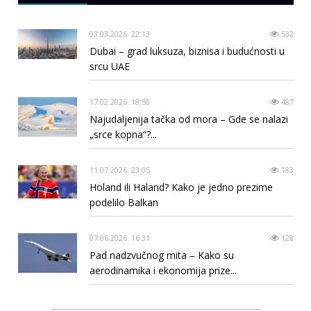
03.03.2026. 22:13
532
Dubai – grad luksuza, biznisa i budućnosti u
srcu UAE
17.02.2026. 18:50
487
Najudaljenija tačka od mora – Gde se nalazi
„srce kopna“?...
11.07.2026. 23:05
183
Holand ili Haland? Kako je jedno prezime
podelilo Balkan
07.06.2026. 16:31
128
Pad nadzvučnog mita – Kako su
aerodinamika i ekonomija prize...