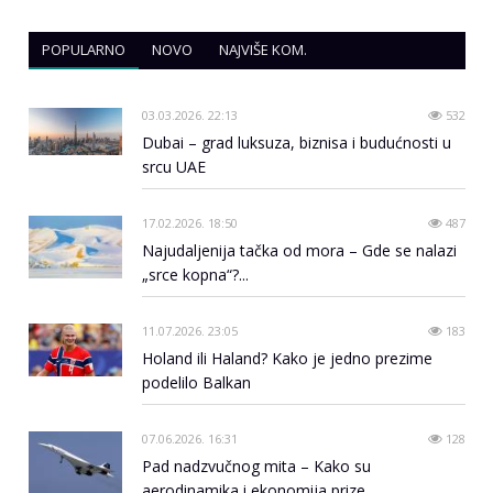
POPULARNO
NOVO
NAJVIŠE KOM.
03.03.2026. 22:13
532
Dubai – grad luksuza, biznisa i budućnosti u
srcu UAE
17.02.2026. 18:50
487
Najudaljenija tačka od mora – Gde se nalazi
„srce kopna“?...
11.07.2026. 23:05
183
Holand ili Haland? Kako je jedno prezime
podelilo Balkan
07.06.2026. 16:31
128
Pad nadzvučnog mita – Kako su
aerodinamika i ekonomija prize...