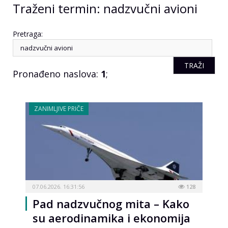
Traženi termin: nadzvučni avioni
Pretraga:
Pronađeno naslova:
1
;
ZANIMLJIVE PRIČE
07.06.2026. 16:31:56
128
Pad nadzvučnog mita – Kako
su aerodinamika i ekonomija