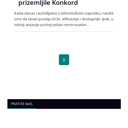
prizemljile Konkord
Kada danas razmišljamo o tehnološkom napretku, navikli
smo da stvari postaju brže, efikasnije i dostupnije. Ipak, u
istoriji avijacije postoji jedan neverovatan…
1
PRATITE NAS