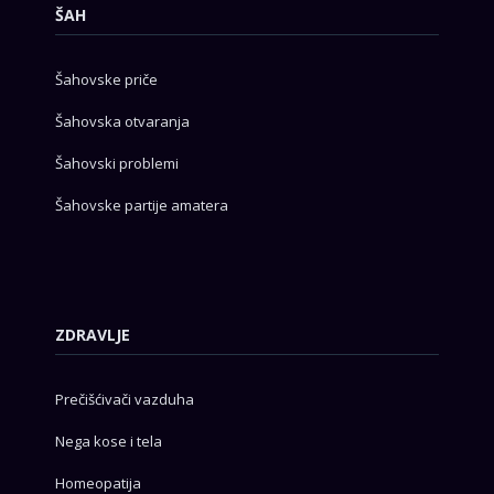
ŠAH
Šahovske priče
Šahovska otvaranja
Šahovski problemi
Šahovske partije amatera
ZDRAVLJE
Prečišćivači vazduha
Nega kose i tela
Homeopatija