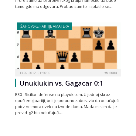
firure samo da bi protivničkog kralja namestio da bude
tamo gde mu odgovara. Probao sam to i isplatilo se.…
ŠAHOVSKE PARTIJE AMATERA
13.02.2012. 01:56:00
6004
Unuklukin vs. Gagacar 0:1
B30 - Sicilian defense na playok.com. U jednoj skroz
opuštenoj partiji, beli je potpuno zaboravio da odlučujući
potrz ne mora uvek da izvede dama. Mada mislim da je
previd g2 bio odlučujući.…