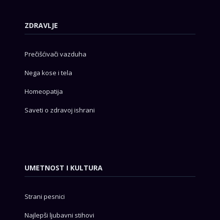
ZDRAVLJE
Prečišćivači vazduha
Nega kose i tela
Homeopatija
Saveti o zdravoj ishrani
UMETNOST I KULTURA
Strani pesnici
Najlepši ljubavni stihovi