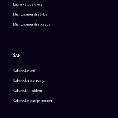
Latinske poslovice
Misli znamenitih Srba
Misli znamenitih pisaca
ŠAH
Šahovske priče
Šahovska otvaranja
Šahovski problemi
Šahovske partije amatera