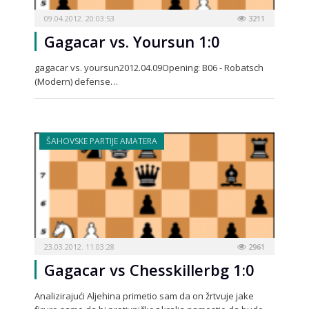
09.04.2012. 20:03:53
3211
Gagacar vs. Yoursun 1:0
gagacar vs. yoursun2012.04.09Opening: B06 - Robatsch
(Modern) defense…
ŠAHOVSKE PARTIJE AMATERA
23.03.2012. 11:03:28
2961
Gagacar vs Chesskillerbg 1:0
Analizirajući Aljehina primetio sam da on žrtvuje jake