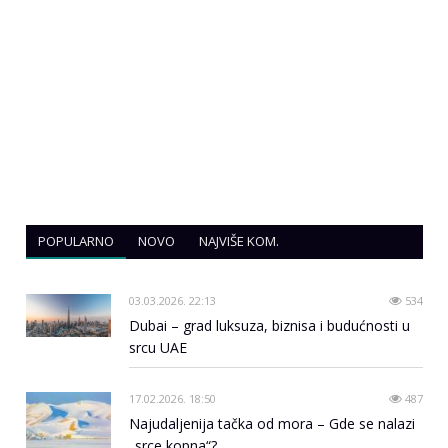
POPULARNO
NOVO
NAJVIŠE KOM.
03.03.2026. 22:13
534
Dubai – grad luksuza, biznisa i budućnosti u
srcu UAE
17.02.2026. 18:50
487
Najudaljenija tačka od mora – Gde se nalazi
„srce kopna“?...