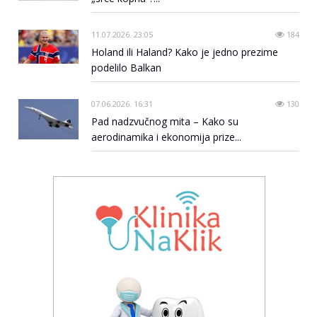
11.07.2026. 23:05
184
Holand ili Haland? Kako je jedno prezime
podelilo Balkan
07.06.2026. 16:31
130
Pad nadzvučnog mita – Kako su
aerodinamika i ekonomija prize...