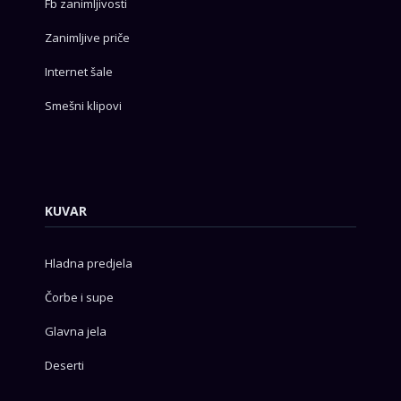
Fb zanimljivosti
Zanimljive priče
Internet šale
Smešni klipovi
KUVAR
Hladna predjela
Čorbe i supe
Glavna jela
Deserti