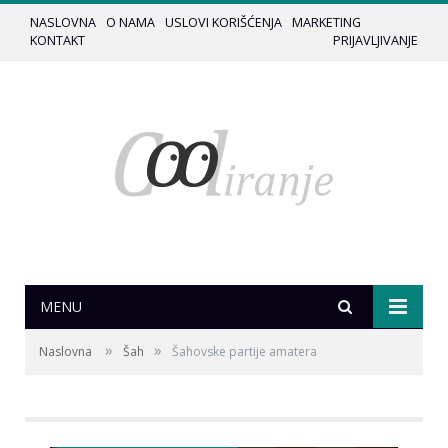
NASLOVNA
O NAMA
USLOVI KORIŠĆENJA
MARKETING
KONTAKT
PRIJAVLJIVANJE
MENU
»
»
Naslovna
Šah
Šahovske partije amatera