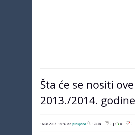
Šta će se nositi ov
2013./2014. godin
16.08.2013. 18:50 od
pinkjeca
17478 |
0 |
8
|
0