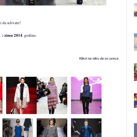
 i da uživate!
3
zimu 2014
. i
. godine.
Klikni na sliku da se uveca