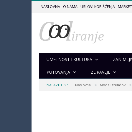
NASLOVNA
O NAMA
USLOVI KORIŠĆENJA
MARKET
UMETNOST I KULTURA
ZANIMLJI
PUTOVANJA
ZDRAVLJE
»
»
NALAZITE SE:
Naslovna
Moda i trendovi