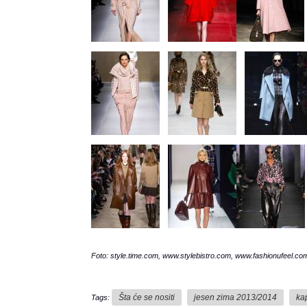
Foto: style.time.com, www.stylebistro.com, www.fashionufeel.c
Šta će se nositi
jesen zima 2013/2014
ka
Tags: