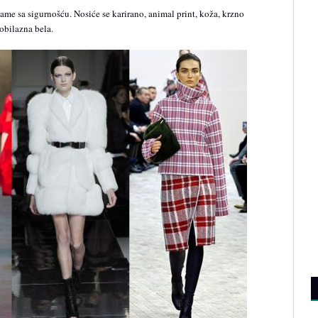
ame sa sigurnošću. Nosiće se karirano, animal print, koža, krzno
aobilazna bela.