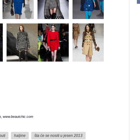
om, www.beautchic.com
puti
haljine
šta će se nositi u jesen 2013