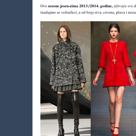
sezone jesen-zima 2013./2014.
godine,
Ove
uživaće sve d
(nadajmo se veštačko), a od boja siva, crvena, plava i nez