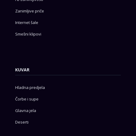
Zanimljive priče
Internet šale
Smešni klipovi
KUVAR
Hladna predjela
Čorbe i supe
Glavna jela
Deserti