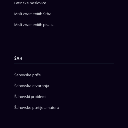
Latinske poslovice
Misli znamenitih Srba
Misli znamenitih pisaca
ŠAH
Šahovske priče
Šahovska otvaranja
Šahovski problemi
Šahovske partije amatera