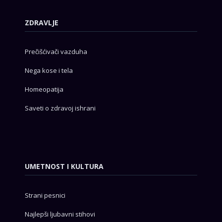
ZDRAVLJE
Prečišćivači vazduha
Nega kose i tela
Homeopatija
Saveti o zdravoj ishrani
UMETNOST I KULTURA
Strani pesnici
Najlepši ljubavni stihovi