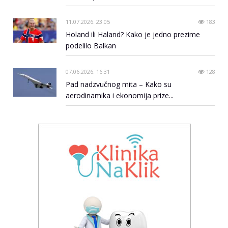
11.07.2026. 23:05
183
Holand ili Haland? Kako je jedno prezime
podelilo Balkan
07.06.2026. 16:31
128
Pad nadzvučnog mita – Kako su
aerodinamika i ekonomija prize...