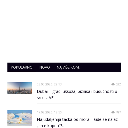
POPULARNO
NOVO
NAJVIŠE KOM.
03.03.2026. 22:13
532
Dubai – grad luksuza, biznisa i budućnosti u
srcu UAE
17.02.2026. 18:50
487
Najudaljenija tačka od mora – Gde se nalazi
„srce kopna“?...