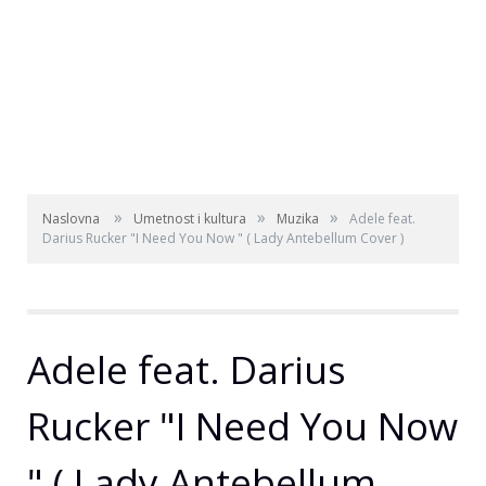
»
»
»
Naslovna
Umetnost i kultura
Muzika
Adele feat.
Darius Rucker "I Need You Now " ( Lady Antebellum Cover )
Adele feat. Darius
Rucker "I Need You Now
" ( Lady Antebellum