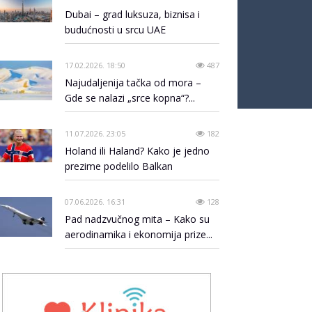
Dubai – grad luksuza, biznisa i
budućnosti u srcu UAE
17.02.2026. 18:50
487
Najudaljenija tačka od mora –
Gde se nalazi „srce kopna“?...
11.07.2026. 23:05
182
Holand ili Haland? Kako je jedno
prezime podelilo Balkan
07.06.2026. 16:31
128
Pad nadzvučnog mita – Kako su
aerodinamika i ekonomija prize...