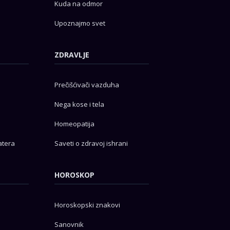
Kuda na odmor
Upoznajmo svet
ZDRAVLJE
Prečišćivači vazduha
Nega kose i tela
Homeopatija
atera
Saveti o zdravoj ishrani
HOROSKOP
Horoskopski znakovi
Sanovnik