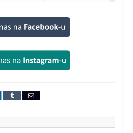
inkedIn
Tumblr
Email