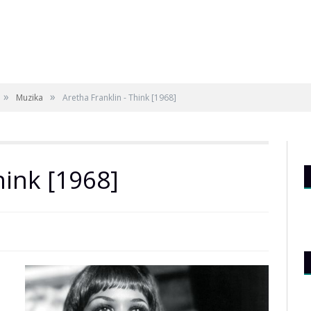
»
»
Muzika
Aretha Franklin - Think [1968]
hink [1968]