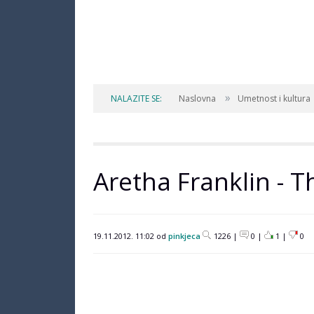
»
NALAZITE SE:
Naslovna
Umetnost i kultura
Aretha Franklin - T
19.11.2012. 11:02 od
pinkjeca
1226 |
0 |
1
|
0