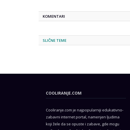
KOMENTARI
SLIČNE TEME
COOLIRANJE.COM
Cooliranje.com je najpopularniji edukativno-
zabavni internet portal, namenjen ljudima
koji žele da se opuste i zabave, gde mogu