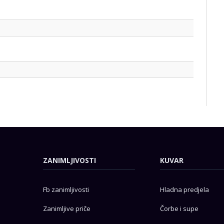
ZANIMLJIVOSTI
KUVAR
Fb zanimljivosti
Hladna predjela
Zanimljive priče
Čorbe i supe