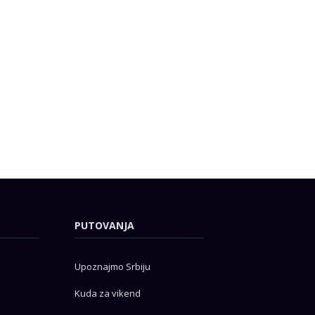
PUTOVANJA
Upoznajmo Srbiju
Kuda za vikend