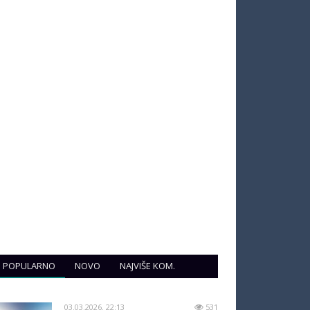
POPULARNO
NOVO
NAJVIŠE KOM.
03.03.2026. 22:13
531