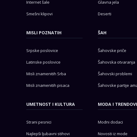
Internet šale
Glavna jela
Smešni klipovi
Deserti
MISLI POZNATIH
ŠAH
Srpske poslovice
Šahovske priče
Latinske poslovice
Šahovska otvaranja
Misli znamenitih Srba
Šahovski problemi
Misli znamenitih pisaca
Šahovske partije am
UMETNOST I KULTURA
MODA I TRENDOVI
Strani pesnici
Modni dodaci
Najlepši ljubavni stihovi
Novosti iz mode