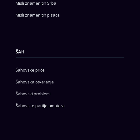
Misli znamenitih Srba
Misli znamenitih pisaca
ŠAH
Šahovske priče
Šahovska otvaranja
Šahovski problemi
Šahovske partije amatera