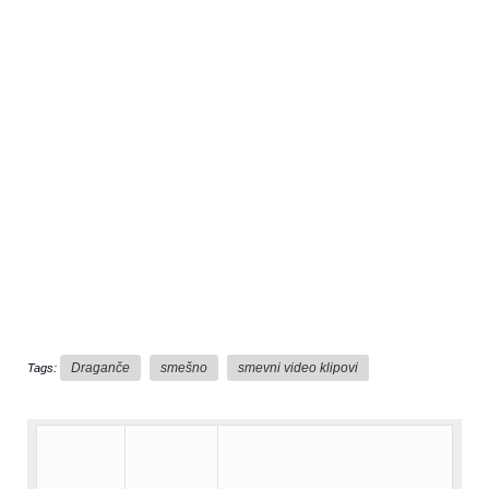
Draganče
smešno
smevni video klipovi
Tags: