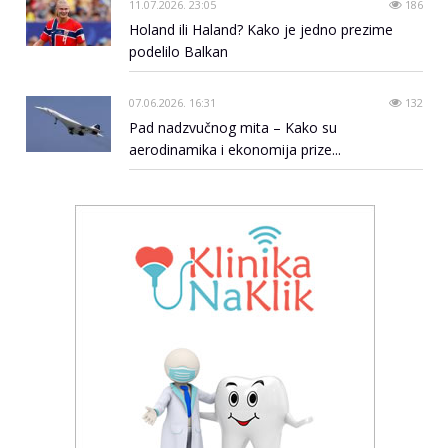
11.07.2026. 23:05
186
Holand ili Haland? Kako je jedno prezime
podelilo Balkan
07.06.2026. 16:31
132
Pad nadzvučnog mita – Kako su
aerodinamika i ekonomija prize...