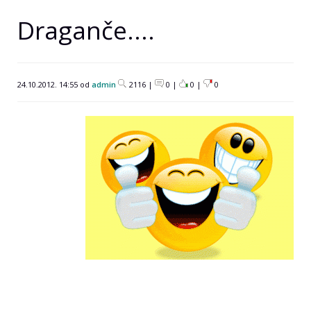
Draganče....
24.10.2012. 14:55 od
admin
2116 |
0 |
0
|
0