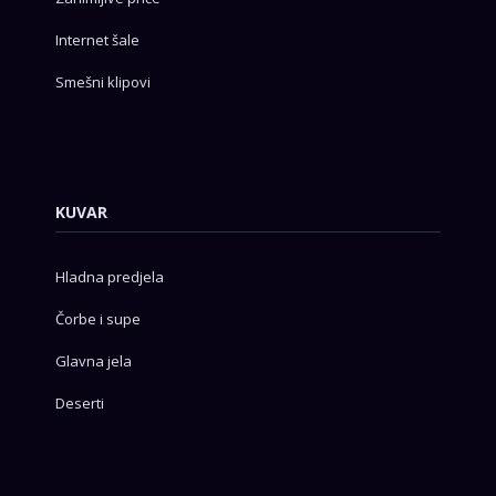
Internet šale
Smešni klipovi
KUVAR
Hladna predjela
Čorbe i supe
Glavna jela
Deserti