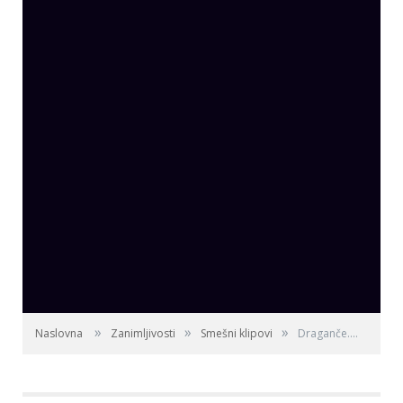
»
»
»
Naslovna
Zanimljivosti
Smešni klipovi
Draganče....