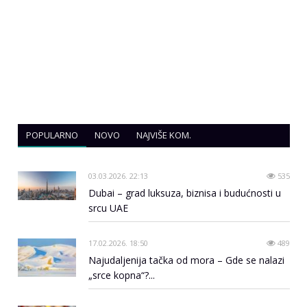
POPULARNO
NOVO
NAJVIŠE KOM.
03.03.2026. 22:13
535
Dubai – grad luksuza, biznisa i budućnosti u
srcu UAE
17.02.2026. 18:50
489
Najudaljenija tačka od mora – Gde se nalazi
„srce kopna“?...