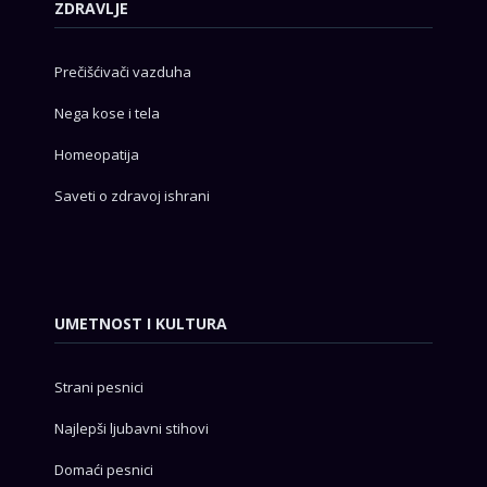
ZDRAVLJE
Prečišćivači vazduha
Nega kose i tela
Homeopatija
Saveti o zdravoj ishrani
UMETNOST I KULTURA
Strani pesnici
Najlepši ljubavni stihovi
Domaći pesnici